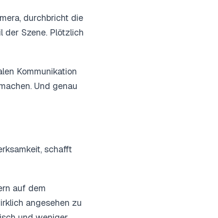
Kamera, durchbricht die
 der Szene. Plötzlich
italen Kommunikation
 machen. Und genau
erksamkeit, schafft
dern auf dem
wirklich angesehen zu
tisch und weniger