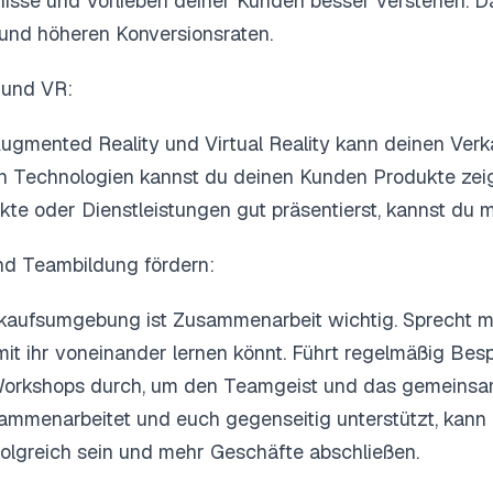
nisse und Vorlieben deiner Kunden besser verstehen. D
und höheren Konversionsraten.
 und VR:
ugmented Reality und Virtual Reality kann deinen Ver
en Technologien kannst du deinen Kunden Produkte zeig
te oder Dienstleistungen gut präsentierst, kannst du 
nd Teambildung fördern:
Verkaufsumgebung ist Zusammenarbeit wichtig. Sprecht 
mit ihr voneinander lernen könnt. Führt regelmäßig Be
Workshops durch, um den Teamgeist und das gemeins
sammenarbeitet und euch gegenseitig unterstützt, kann
rfolgreich sein und mehr Geschäfte abschließen.