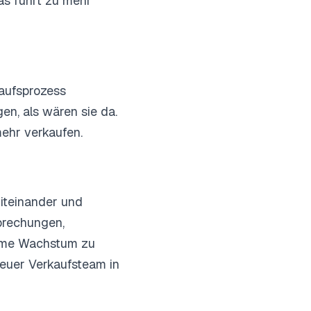
as führt zu mehr
kaufsprozess
en, als wären sie da.
mehr verkaufen.
miteinander und
sprechungen,
ame Wachstum zu
 euer Verkaufsteam in